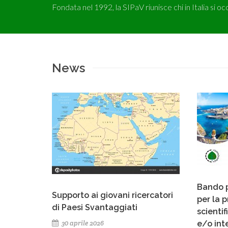
Fondata nel 1992, la SIPaV riunisce chi in Italia si oc
News
Bando p
Supporto ai giovani ricercatori
per la 
di Paesi Svantaggiati
scientif
30 aprile 2026
e/o int