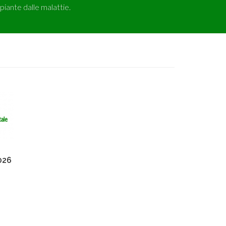
 piante dalle malattie.
026