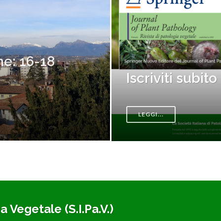
i subito alla Società!
a Vegetale (S.I.Pa.V.)