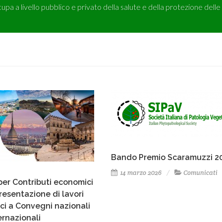
cupa a livello pubblico e privato della salute e della protezione delle
Bando Premio Scaramuzzi 2
14 marzo 2026
Comunicati
er Contributi economici
presentazione di lavori
ici a Convegni nazionali
ernazionali