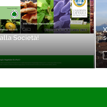
XXXI Convegno SIPaV a Udin
settembre 2026
LEGGI...