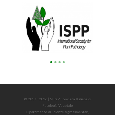
© 2017 - 2026 | SIPaV - Società Italiana di
Patologia Vegetale
Dipartimento di Scienze Agroalimentari,