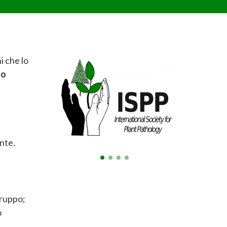
i che lo
no
ante.
 gruppo;
o