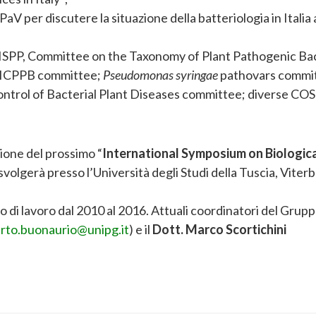
PaV per discutere la situazione della batteriologia in Italia
: ISPP, Committee on the Taxonomy of Plant Pathogenic Bac
; ICPPB committee;
Pseudomonas syringae
pathovars commi
ontrol of Bacterial Plant Diseases committee; diverse CO
zione del prossimo “
International Symposium on Biologic
 svolgerà presso l’Università degli Studi della Tuscia, Viter
ppo di lavoro dal 2010 al 2016. Attuali coordinatori del Grupp
rto.buonaurio@unipg.it
) e il
Dott. Marco Scortichini