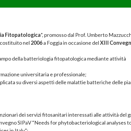
ia Fitopatologica
”, promosso dal Prof. Umberto Mazzucch
 costituito nel
2006
a Foggia in occasione del
XIII Conveg
mpo della batteriologia fitopatologica mediante attività
ormazione universitaria e professionale;
plicata su diversi aspetti delle malattie batteriche delle pi
nzionari dei servizi fitosanitari interessati alle attività del
Convegno SIPaV “Needs for phytobacteriological analyses t
es in Italy”;