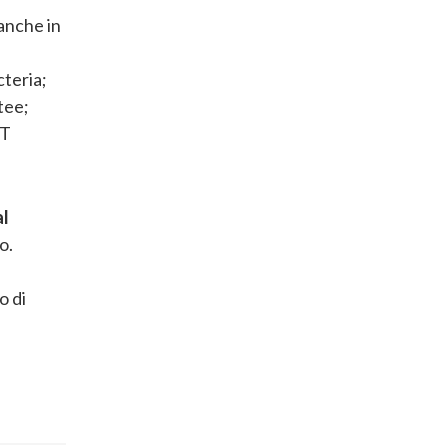
 anche in
teria;
tee;
ST
al
bo.
o di