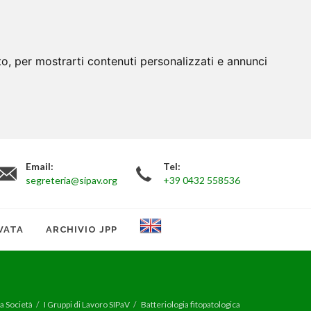
to, per mostrarti contenuti personalizzati e annunci
Email:
Tel:
segreteria@sipav.org
+39 0432 558536
VATA
ARCHIVIO JPP
a Società
I Gruppi di Lavoro SIPaV
Batteriologia fitopatologica