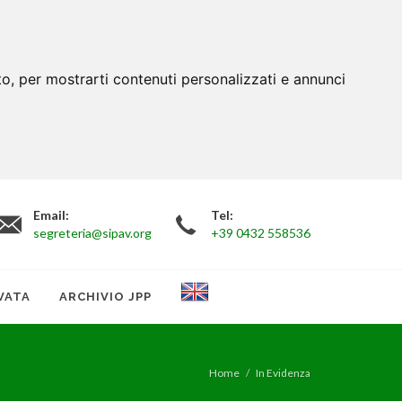
to, per mostrarti contenuti personalizzati e annunci
Email:
Tel:
segreteria@sipav.org
+39 0432 558536
VATA
ARCHIVIO JPP
Home
In Evidenza