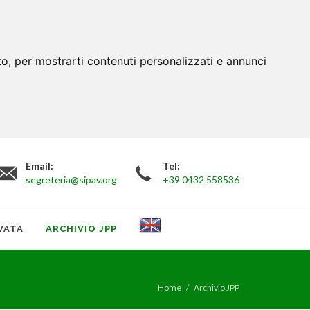
to, per mostrarti contenuti personalizzati e annunci
Email:
Tel:
segreteria@sipav.org
+39 0432 558536
VATA
ARCHIVIO JPP
Home
Archivio JPP