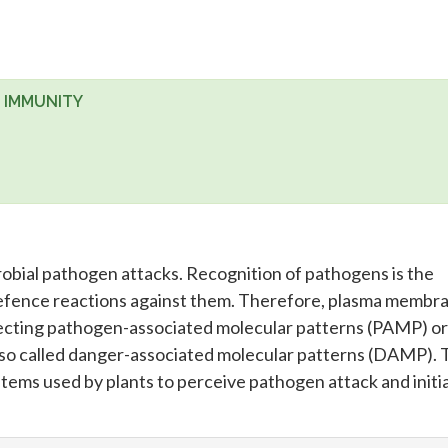
 IMMUNITY
crobial pathogen attacks. Recognition of pathogens is the
r defence reactions against them. Therefore, plasma membr
detecting pathogen-associated molecular patterns (PAMP) or
 so called danger-associated molecular patterns (DAMP). 
tems used by plants to perceive pathogen attack and initi