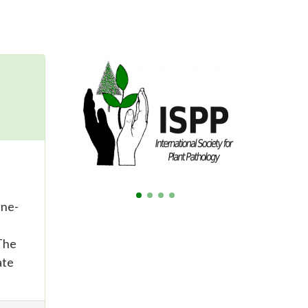
ane-
The
ate