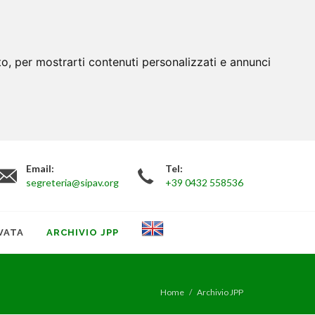
to, per mostrarti contenuti personalizzati e annunci
Email:
Tel:
segreteria@sipav.org
+39 0432 558536
VATA
ARCHIVIO JPP
Home
Archivio JPP