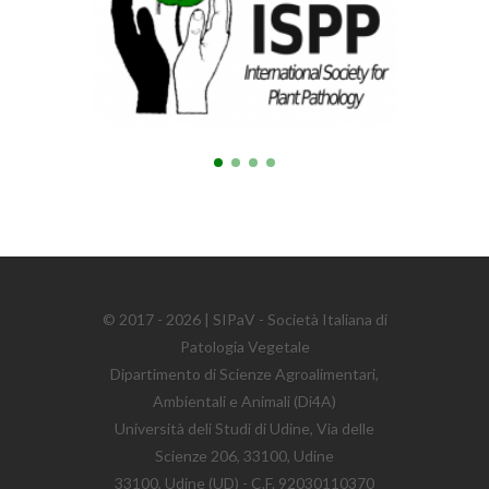
© 2017 - 2026 | SIPaV - Società Italiana di
Patologia Vegetale
Dipartimento di Scienze Agroalimentari,
Ambientali e Animali (Di4A)
Università deli Studi di Udine, Via delle
Scienze 206, 33100, Udine
33100, Udine (UD) - C.F. 92030110370