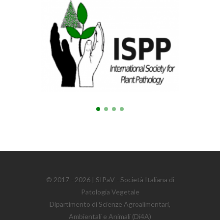
© 2017 - 2026 | SIPaV - Società Italiana di
Patologia Vegetale
Dipartimento di Scienze Agroalimentari,
Ambientali e Animali (Di4A)