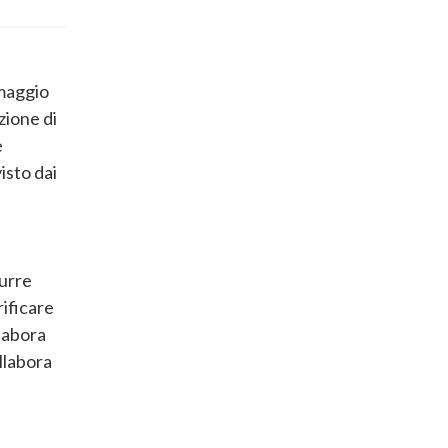
 maggio
zione di
e
isto dai
durre
rificare
llabora
ollabora