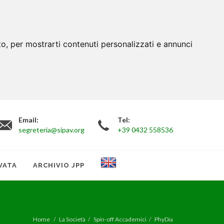
to, per mostrarti contenuti personalizzati e annunci
Email:
Tel:
segreteria@sipav.org
+39 0432 558536
VATA
ARCHIVIO JPP
Home
La Società
Spin-off Accademici
PhyDia