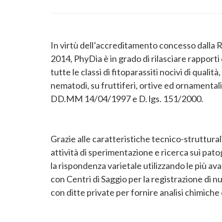
In virtù dell’accreditamento concesso dall
2014, PhyDia è in grado di rilasciare rapporti 
tutte le classi di fitoparassiti nocivi di qualità,
nematodi, su fruttiferi, ortive ed ornamentali
DD.MM 14/04/1997 e D. lgs. 151/2000.
Grazie alle caratteristiche tecnico-struttural
attività di sperimentazione e ricerca sui pato
la rispondenza varietale utilizzando le più a
con Centri di Saggio per la registrazione di n
con ditte private per fornire analisi chimiche