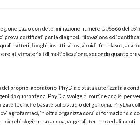
a Regione Lazio con determinazione numero G06866 del 09
di prova certificati per la diagnosi, rilevazione ed identifica
 quali batteri, funghi, insetti, virus, viroidi, fitoplasmi, acari 
 e relativi materiali di moltiplicazione, secondo quanto prev
i del proprio laboratorio, PhyDia è stata autorizzata a con
geni da quarantena. PhyDia svolge di routine analisi per ve
vanzate tecniche basate sullo studio del genoma. PhyDia co
uovi agrofarmaci, in oltre organizza corsi di formazione e c
 e microbiologiche su acqua, vegetali, terreno ed alimenti.