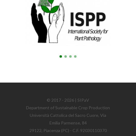
© 2017 - 2026 | SIPaV
Department of Sustainable Crop Production
Università Cattolica del Sacro Cuore, Via
Emilia Parmense, 84
29122, Piacenza (PC) - C.F. 92030110370