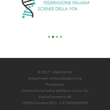
© 2017 - 2026 | SIPaV
Department of Sustainable Crop
Production
Università Cattolica del Sacro Cuore, Via
Emilia Parmense, 84
29122, Piacenza (PC) - C.F. 92030110370